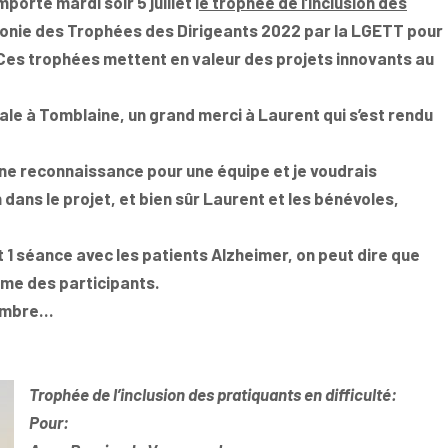
porté mardi soir 5 juillet l
e trophée de l’inclusion des
monie des Trophées des Dirigeants 2022 par la LGETT pour
 Ces trophées mettent en valeur des projets innovants au
ale à Tomblaine, un grand merci à Laurent qui s’est rendu
une reconnaissance pour une équipe et je voudrais
 dans le projet, et bien sûr Laurent et les bénévoles,
 1 séance avec les patients Alzheimer, on peut dire que
asme des participants.
tembre…
Trophée de l’inclusion des pratiquants en difficulté:
Pour: