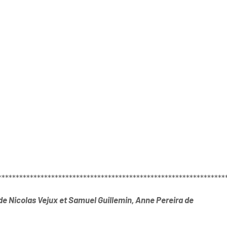
****************************************************************
e Nicolas Vejux et Samuel Guillemin, Anne Pereira de