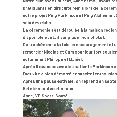
Notre club avec Laurent, Aline et moi, avons rem
pratiquants en difficulté
remis lors de la céré
notre projet Ping Parkinson et Ping Alzheimer.
sein des clubs.
La cérémonie s’est déroulée à la maison région
disponible et était sur place ( voir photo).
Ce trophée est à la fois un encouragement et 
remercier Nicolas et Sam pour leur fort soutien
notamment Philippe et Daniel.
Après 5 séances avec les patients Parkinson et
l’activité a bien démarré et suscite l’enthousi
Après une pause estivale, on reprend en sep
Bel été à toutes et à tous
Anne, VP Sport-Santé