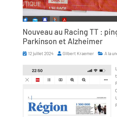
Nouveau au Racing TT : ping
Parkinson et Alzheimer
12 juillet 2024
Gilbert Kraemer
A la u
t
F