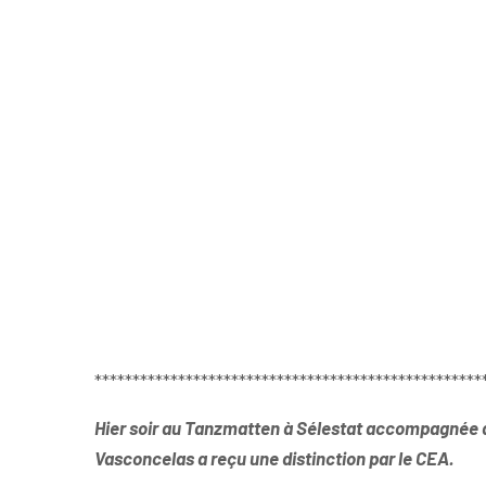
***************************************************
Hier soir au Tanzmatten à Sélestat accompagnée d
Vasconcelas a reçu une distinction par le CEA.