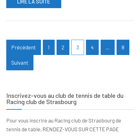
LIRE LA SUITE
Pagination
Précédent
1
2
3
4
…
8
des
publications
Suivant
Inscrivez-vous au club de tennis de table du
Racing club de Strasbourg
Pour vous inscrire au Racing club de Strasbourg de
tennis de table,
RENDEZ-VOUS SUR CETTE PAGE