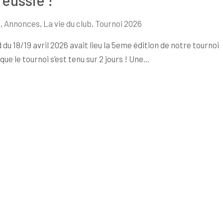
réussie !
e
,
Annonces
,
La vie du club
,
Tournoi 2026
u 18/19 avril 2026 avait lieu la 5eme édition de notre tournoi
ue le tournoi s’est tenu sur 2 jours ! Une…