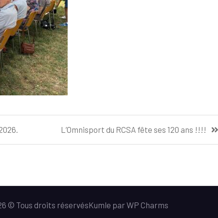
2026.
L’Omnisport du RCSA fête ses 120 ans !!!!
26 © Tous droits réservés
Kumle
par
WP Charms