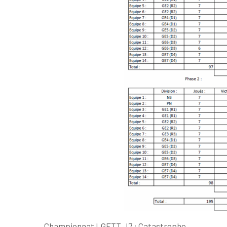
Championnat LGETT J7 : Catastrophe…