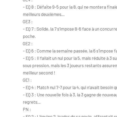
– EQ 8 : Défaite 9-5 pour la 8, qui ne montera fin
meilleurs deuxièmes…
GE3 :
– EQ 7 : Solide, la 7 s’impose 8-6 face à un concur
poche.
GE2 :
– EQ 6 : Comme la semaine passée, la 6 s’impose f
– EQ 5 : Il fallait un nul pour la 5, mais réduite à 
sous pression, mais les 3 joueurs restants assure
meilleur second !
GE1 :
– EQ 4 : Match nul 7-7 pour la 4, qui n’avait besoi
– EQ 3 : Une nouvelle fois à 3, la 3 gagne de nouve
regrets…
PN :
– EQ 2 : L’équipe 2, leader de sa poule, affrontait