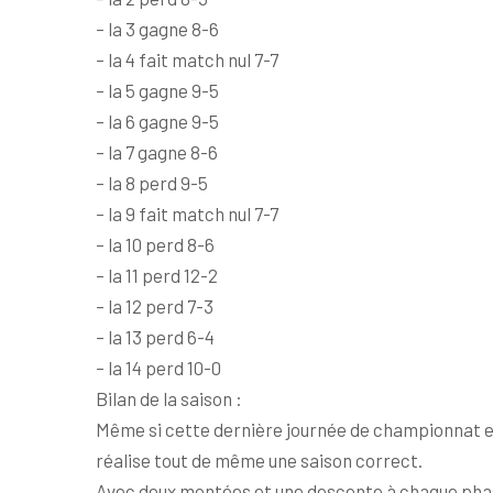
– la 3 gagne 8-6
– la 4 fait match nul 7-7
– la 5 gagne 9-5
– la 6 gagne 9-5
– la 7 gagne 8-6
– la 8 perd 9-5
– la 9 fait match nul 7-7
– la 10 perd 8-6
– la 11 perd 12-2
– la 12 perd 7-3
– la 13 perd 6-4
– la 14 perd 10-0
Bilan de la saison :
Même si cette dernière journée de championnat est
réalise tout de même une saison correct.
Avec deux montées et une descente à chaque phase