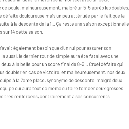
ête de poule, malheureusement, malgré un 5-5 après les doubles
ne défaite douloureuse mais un peu atténuée par le fait que la
suite à la descente de la 1… Ça reste une saison exceptionnelle
 sur 14 cette saison.
 n’avait également besoin que d’un nul pour assurer son
 la aussi, le dernier tour de simple aura été fatal avec une
 deux à la belle pour un score final de 8-5… Cruel défaite qui
nous doubler en cas de victoire, et malheureusement, nos deux
’équipe à la 7eme place, synonyme de descente, malgré deux
 l’équipe qui aura tout de même su faire tomber deux grosses
pes très renforcées, contrairement à ses concurrents