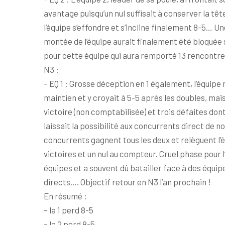
avantage puisqu’un nul suffisait à conserver la t
l’équipe s’effondre et s’incline finalement 8-5… U
montée de l’équipe aurait finalement été bloquée 
pour cette équipe qui aura remporté 13 rencontres
N3 :
– EQ 1 : Grosse déception en 1 également, l’équipe
maintien et y croyait à 5-5 après les doubles, mais
victoire (non comptabilisée) et trois défaites dont
laissait la possibilité aux concurrents direct de 
concurrents gagnent tous les deux et relèguent l
victoires et un nul au compteur. Cruel phase pour
équipes et a souvent dû batailler face à des équi
directs…. Objectif retour en N3 l’an prochain !
En résumé :
– la 1 perd 8-5
– la 2 perd 8-5