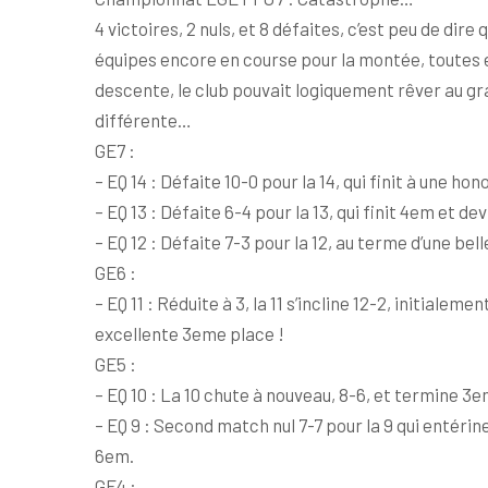
4 victoires, 2 nuls, et 8 défaites, c’est peu de dir
équipes encore en course pour la montée, toutes 
descente, le club pouvait logiquement rêver au gra
différente…
GE7 :
– EQ 14 : Défaite 10-0 pour la 14, qui finit à une 
– EQ 13 : Défaite 6-4 pour la 13, qui finit 4em et 
– EQ 12 : Défaite 7-3 pour la 12, au terme d’une bel
GE6 :
– EQ 11 : Réduite à 3, la 11 s’incline 12-2, initialem
excellente 3eme place !
GE5 :
– EQ 10 : La 10 chute à nouveau, 8-6, et termine 3
– EQ 9 : Second match nul 7-7 pour la 9 qui entérin
6em.
GE4 :