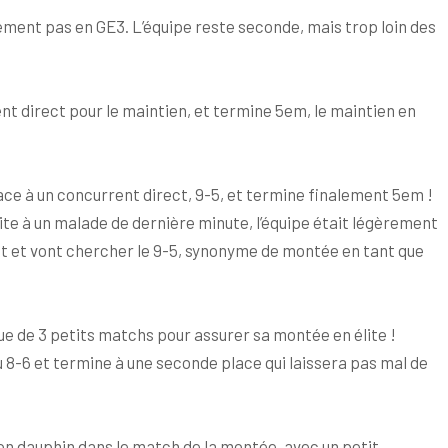
alement pas en GE3. L’équipe reste seconde, mais trop loin des
rent direct pour le maintien, et termine 5em, le maintien en
ace à un concurrent direct, 9-5, et termine finalement 5em !
3 suite à un malade de dernière minute, l’équipe était légèrement
nt et vont chercher le 9-5, synonyme de montée en tant que
n que de 3 petits matchs pour assurer sa montée en élite !
au 8-6 et termine à une seconde place qui laissera pas mal de
 son dauphin dans le match de la montée, avec un petit