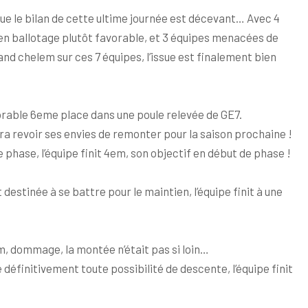
e que le bilan de cette ultime journée est décevant… Avec 4
en ballotage plutôt favorable, et 3 équipes menacées de
nd chelem sur ces 7 équipes, l’issue est finalement bien
honorable 6eme place dans une poule relevée de GE7.
devra revoir ses envies de remonter pour la saison prochaine !
le phase, l’équipe finit 4em, son objectif en début de phase !
ent destinée à se battre pour le maintien, l’équipe finit à une
em, dommage, la montée n’était pas si loin…
e définitivement toute possibilité de descente, l’équipe finit