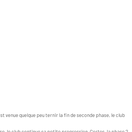
 venue quelque peu ternir la fin de seconde phase, le club
, le club continue sa petite progression. Certes, la phase 2