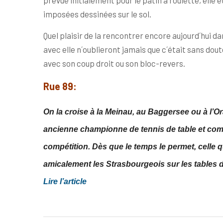
prévue initialement pour le patin à roulette, elle 
imposées dessinées sur le sol.
Quel plaisir de la rencontrer encore aujourd´hui da
avec elle n´oublieront jamais que c´était sans dout
avec son coup droit ou son bloc-revers.
Rue 89:
On la croise à la Meinau, au Baggersee ou à l’Or
ancienne championne de tennis de table et comp
compétition. Dès que le temps le permet, celle q
amicalement les Strasbourgeois sur les tables de
Lire l’article