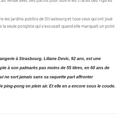
était venue avec ses patins pour suivre les traces des figures
ns les jardins publics de Strasbourg et tous ceux qui ont joué
e la seule pongiste qui s´excusait quand elle marquait un point
angerie à Strasbourg. Liliane Devic, 92 ans, est une
te à son palmarès pas moins de 55 titres, en 60 ans de
ui ne sort jamais sans sa raquette part affronter
 ping-pong en plein air. Et elle en a encore sous le coude.