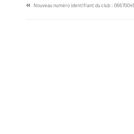
Navigation
Nouveau numéro identifiant du club : 0667004
de
l’article